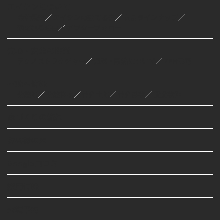
エイシンについて
会社概要
／
エイシンの建てる家
／
商品ラインナップ
／
選ばれる理由
／
アフターフォロー
安心・安全の性能
テクノストラクチャー
／
気密・断熱について
／
ZEH住宅
不動産情報
分譲地
／
分譲住宅
／
仲介土地
／
仲介建物
／
賃貸物件
家づくりの流れ
お客様の声
Google口コミ
採用情報
来場予約