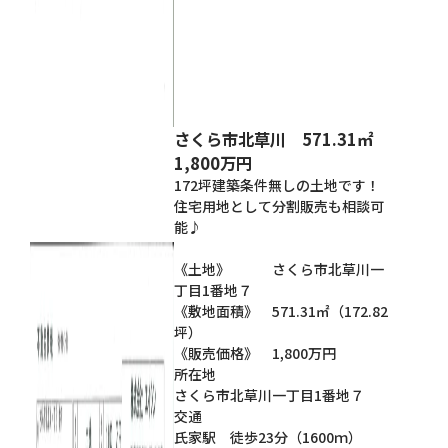
さくら市北草川 571.31㎡
1,800万円
172坪建築条件無しの土地です！
住宅用地として分割販売も相談可
能♪
《土地》 さくら市北草川一
丁目1番地７
《敷地面積》 571.31㎡（172.82
坪）
《販売価格》 1,800万円
所在地
さくら市北草川一丁目1番地７
交通
氏家駅 徒歩23分（1600ｍ）