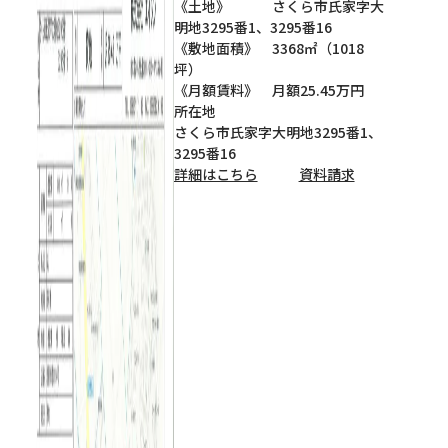
《土地》 さくら市氏家字大
明地3295番1、3295番16
《敷地面積》 3368㎡（1018
坪）
《月額賃料》 月額25.45万円
所在地
さくら市氏家字大明地3295番1、
3295番16
詳細はこちら
資料請求