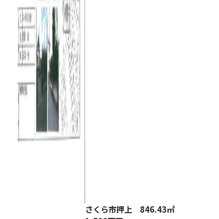
さくら市押上 846.43㎡