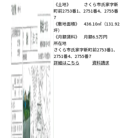
《土地》 さくら市氏家字新
町前2753番1、2751番4、2755番
7
《敷地面積》 436.10㎡（131.92
坪）
《月額賃料》 月額6.5万円
所在地
さくら市氏家字新町前2753番1、
2751番4、2755番7
詳細はこちら
資料請求