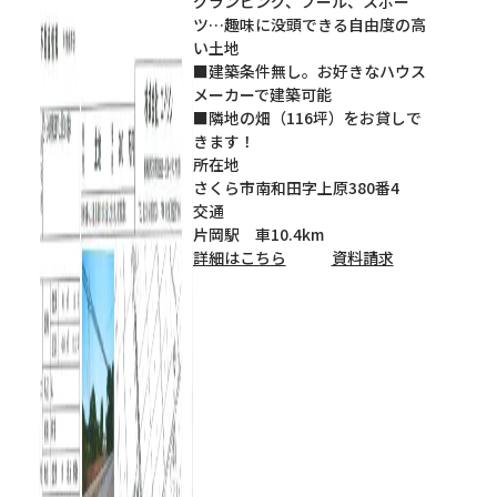
グランピング、プール、スポー
ツ…趣味に没頭できる自由度の高
い土地
■建築条件無し。お好きなハウス
メーカーで建築可能
■隣地の畑（116坪）をお貸しで
きます！
所在地
さくら市南和田字上原380番4
交通
片岡駅 車10.4km
詳細はこちら
資料請求