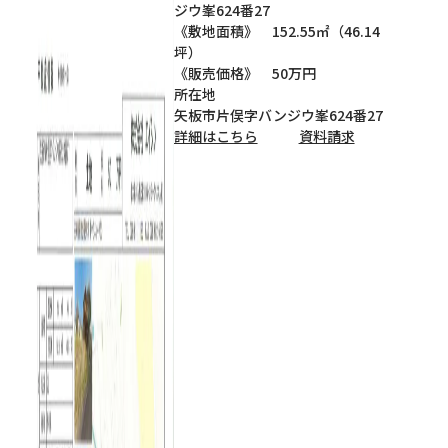
ジウ峯624番27
《敷地面積》 152.55㎡（46.14
坪）
《販売価格》 50万円
所在地
矢板市片俣字バンジウ峯624番27
詳細はこちら
資料請求