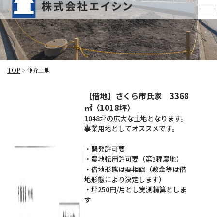
仲介土地一覧
TOP
>
仲介土地
【借地】さくら市氏家 3368
㎡（1018坪）
1048坪の広大な土地となります。
事業用地としてオススメです。
・開発許可要
・農地転用許可要（第3種農地）
・借地形態は要相談（敷金等は借
地形態により決定します）
・坪250円/月とし実測精算としま
す