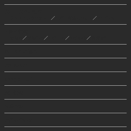
安心・安全の性能
テクノストラクチャー
／
気密・断熱について
／
ZEH住宅
不動産情報
分譲地
／
分譲住宅
／
仲介土地
／
仲介建物
／
賃貸物件
家づくりの流れ
お客様の声
Google口コミ
採用情報
来場予約
お問い合わせ