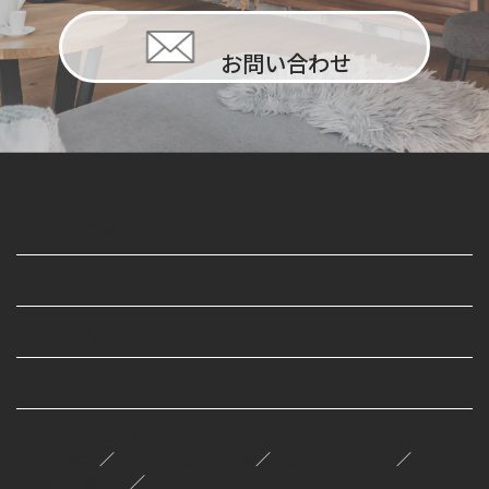
お問い合わせ
イベント情報
公式ブログ
モデルハウス
施工事例
エイシンについて
会社概要
／
エイシンの建てる家
／
商品ラインナップ
／
選ばれる理由
／
アフターフォロー