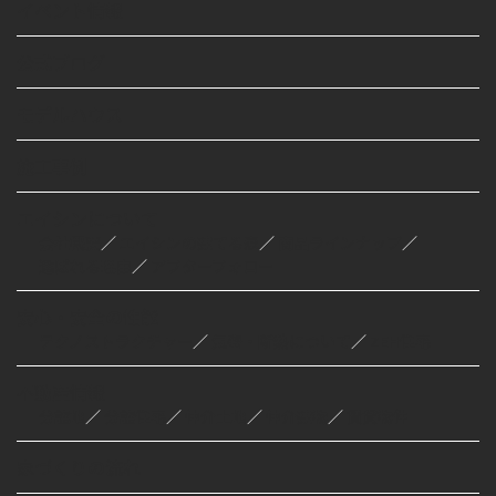
イベント情報
公式ブログ
モデルハウス
施工事例
エイシンについて
会社概要
／
エイシンの建てる家
／
商品ラインナップ
／
選ばれる理由
／
アフターフォロー
安心・安全の性能
テクノストラクチャー
／
気密・断熱について
／
ZEH住宅
不動産情報
分譲地
／
分譲住宅
／
仲介土地
／
仲介建物
／
賃貸物件
家づくりの流れ