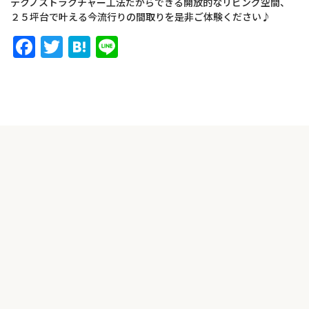
テクノストラクチャー工法だからできる開放的なリビング空間、
２５坪台で叶える今流行りの間取りを是非ご体験ください♪
Facebook
Twitter
Hatena
Line