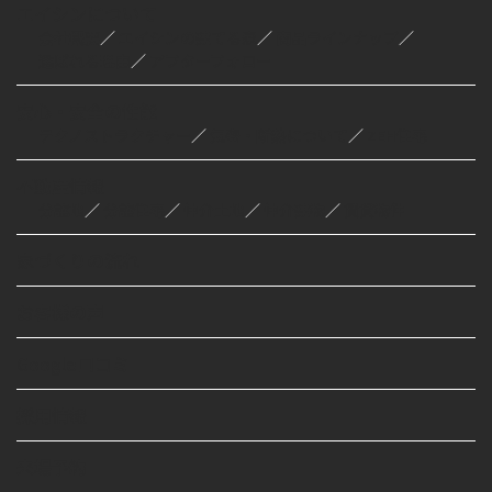
エイシンについて
会社概要
／
エイシンの建てる家
／
商品ラインナップ
／
選ばれる理由
／
アフターフォロー
安心・安全の性能
テクノストラクチャー
／
気密・断熱について
／
ZEH住宅
不動産情報
分譲地
／
分譲住宅
／
仲介土地
／
仲介建物
／
賃貸物件
家づくりの流れ
お客様の声
Google口コミ
採用情報
来場予約