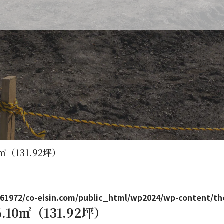
1.92坪）
（131.92坪）
61972/co-eisin.com/public_html/wp2024/wp-content/th
0㎡（131.92坪）