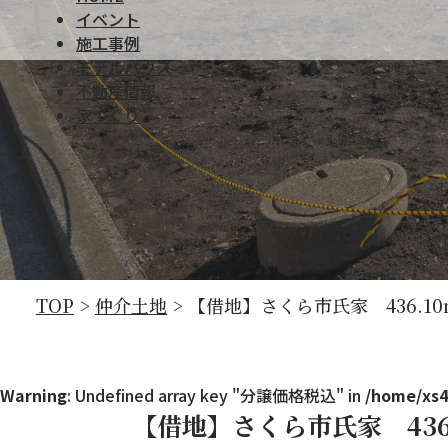
【借地】さくら市氏家 436.10㎡（13
イベント
施工事例
モデルハウス
不動産情報
家づくり
TOP
>
仲介土地
>
【借地】さくら市氏家 436.10㎡
Warning
: Undefined array key "分譲価格税込" in
/home/xs4
【借地】さくら市氏家 436.1