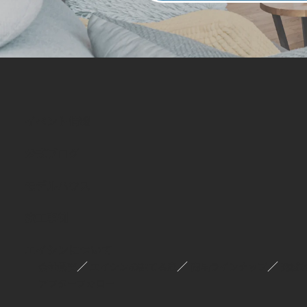
イベント情報
公式ブログ
モデルハウス
施工事例
エイシンについて
／
／
／
会社概要
エイシンの建てる家
商品ラインナップ
選ば
アフターフォロー