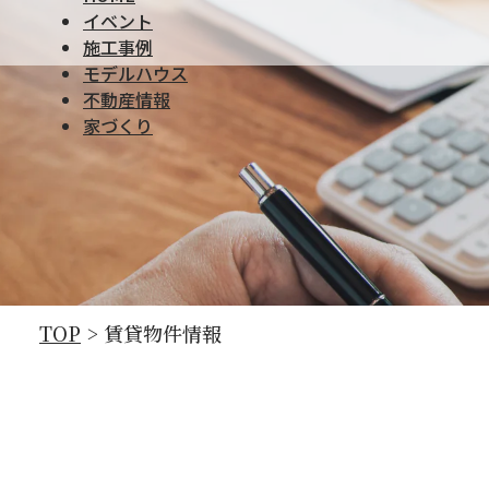
コーポＮ Ｂ棟3ＤＫ（さくら市‐ア
イベント
施工事例
モデルハウス
不動産情報
家づくり
TOP
>
賃貸物件情報