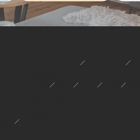
安心・安全の性能
／
／
テクノストラクチャー
気密・断熱について
ZE
不動産情報
／
／
／
／
分譲地
分譲住宅
仲介土地
仲介建物
賃貸
家づくりの流れ
お客様の声
／
れる理由
Google口コミ