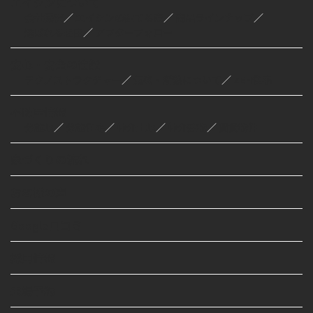
エイシンについて
会社概要
／
エイシンの建てる家
／
商品ラインナップ
／
選ばれる理由
／
アフターフォロー
安心・安全の性能
テクノストラクチャー
／
気密・断熱について
／
ZEH住宅
不動産情報
分譲地
／
分譲住宅
／
仲介土地
／
仲介建物
／
賃貸物件
家づくりの流れ
お客様の声
Google口コミ
採用情報
来場予約