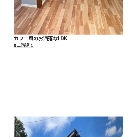
カフェ風のお洒落なLDK
#⼆階建て