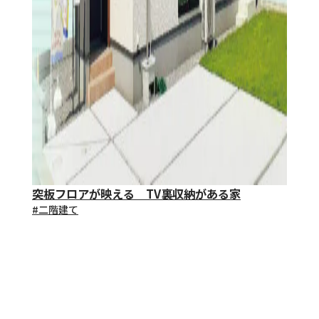
突板フロアが映える TV裏収納がある家
#⼆階建て