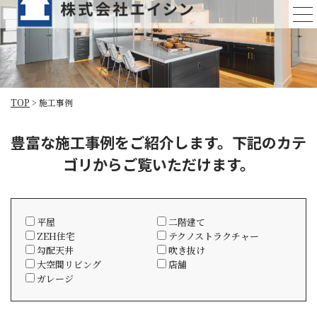
施工事例
TOP
>
施工事例
豊富な施工事例をご紹介します。下記のカテ
ゴリからご覧いただけます。
平屋
⼆階建て
ZEH住宅
テクノストラクチャー
勾配天井
吹き抜け
大空間リビング
店舗
ガレージ