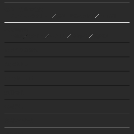
安心・安全の性能
テクノストラクチャー
／
気密・断熱について
／
ZEH住宅
不動産情報
分譲地
／
分譲住宅
／
仲介土地
／
仲介建物
／
賃貸物件
家づくりの流れ
お客様の声
Google口コミ
採用情報
来場予約
お問い合わせ