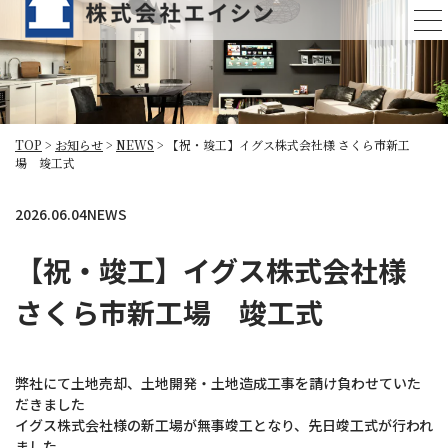
お知らせ
TOP
>
お知らせ
>
NEWS
>
【祝・竣工】イグス株式会社様 さくら市新工
場 竣工式
2026.06.04
NEWS
【祝・竣工】イグス株式会社様
さくら市新工場 竣工式
弊社にて土地売却、土地開発・土地造成工事を請け負わせていた
だきました
イグス株式会社様の新工場が無事竣工となり、先日竣工式が行われ
ました。