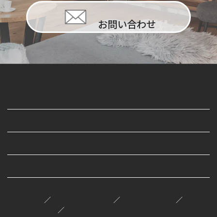
お問い合わせ
イベント情報
公式ブログ
モデルハウス
施工事例
エイシンについて
会社概要
／
エイシンの建てる家
／
商品ラインナップ
／
選ばれる理由
／
アフターフォロー