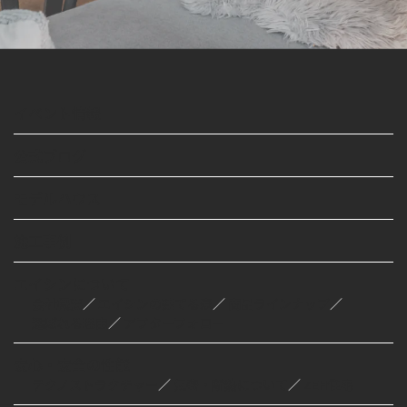
イベント情報
公式ブログ
モデルハウス
施工事例
エイシンについて
会社概要
／
エイシンの建てる家
／
商品ラインナップ
／
選ばれる理由
／
アフターフォロー
安心・安全の性能
テクノストラクチャー
／
気密・断熱について
／
ZEH住宅