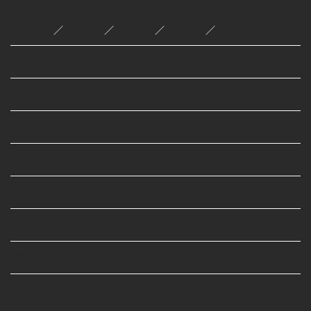
不動産情報
分譲地
／
分譲住宅
／
仲介土地
／
仲介建物
／
賃貸物件
家づくりの流れ
お客様の声
Google口コミ
採用情報
来場予約
お問い合わせ
資料請求
無料相談会